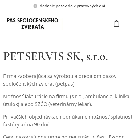
dodanie pasov do 2 pracovných dní
PETSERVIS SK, s.r.o.
Firma zaoberajúca sa výrobou a predajom pasov
spoločenských zvierat (petpas).
Možnosť fakturácie na firmu (s.r.o., ambulancia, klinika,
útulok) alebo SZČO (veterinárny lekár).
Pri väčších objednávkach ponúkame možnosť splatnosti
faktúry až na 90 dní.
Ceny pasov sú dostupné po registrácii v časti E-shop.